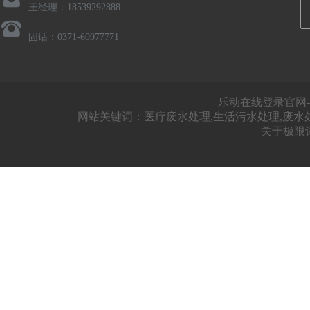
王经理：18539292888
固话：0371-60977771
乐动在线登录官网-乐
网站关键词：医疗废水处理,生活污水处理,废水
关于极限