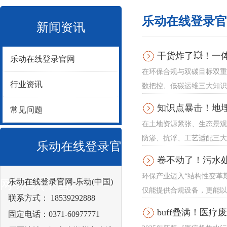
乐动在线登录官
新闻资讯
干货炸了💥！一
乐动在线登录官网
在环保合规与双碳目标双重
行业资讯
数把控、低碳运维三大知识点
知识点暴击！地
常见问题
在土地资源紧张、生态景观
防渗、抗浮、工艺适配三大
乐动在线登录官
卷不动了！污水处
环保产业迈入“结构性变革
乐动在线登录官网-乐动(中国)
网-乐动(中国)
仅能提供合规设备，更能以
联系方式： 18539292888
buff叠满！医
固定电话：0371-60977771