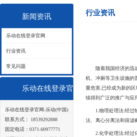
行业资讯
新闻资讯
乐动在线登录官网
行业资讯
常见问题
随着我国经济的迅速发
机、冲厕等卫生设施的
乐动在线登录官
重危害,已经成为新的
续得到广泛的推广与应用
乐动在线登录官网-乐动(中国)
网-乐动(中国)
1.物理处理法:经过
联系方式： 18539292888
法、离心分离法和筛滤
固定电话：0371-60977771
2.化学处理法:经过