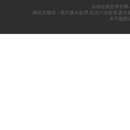
乐动在线登录官网-乐
网站关键词：医疗废水处理,生活污水处理,废水
关于极限