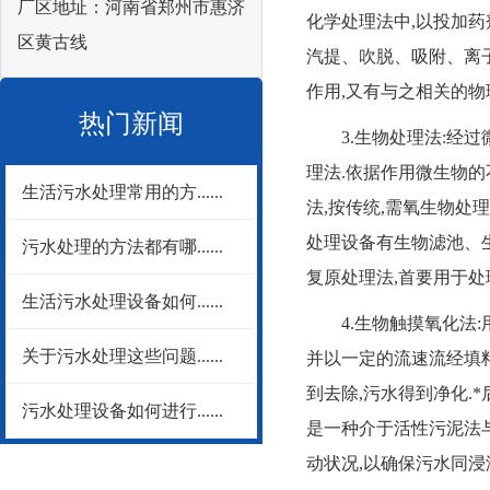
厂区地址：河南省郑州市惠济
化学处理法中,以投加药
区黄古线
汽提、吹脱、吸附、离
作用,又有与之相关的物
热门新闻
3.生物处理法:经过
理法.依据作用微生物
生活污水处理常用的方......
法,按传统,需氧生物处
处理设备有生物滤池、
污水处理的方法都有哪......
复原处理法,首要用于处
生活污水处理设备如何......
4.生物触摸氧化法:
关于污水处理这些问题......
并以一定的流速流经填料
到去除,污水得到净化.
污水处理设备如何进行......
是一种介于活性污泥法
动状况,以确保污水同