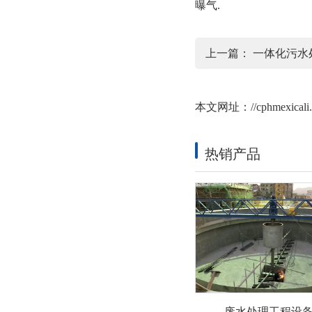
曝气.
上一篇：
一体化污水
本文网址：
//cphmexicali
热销产品
废水处理工程设