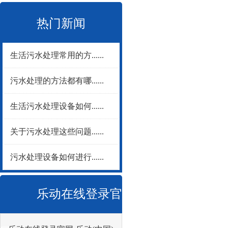
热门新闻
生活污水处理常用的方......
污水处理的方法都有哪......
生活污水处理设备如何......
关于污水处理这些问题......
污水处理设备如何进行......
乐动在线登录官