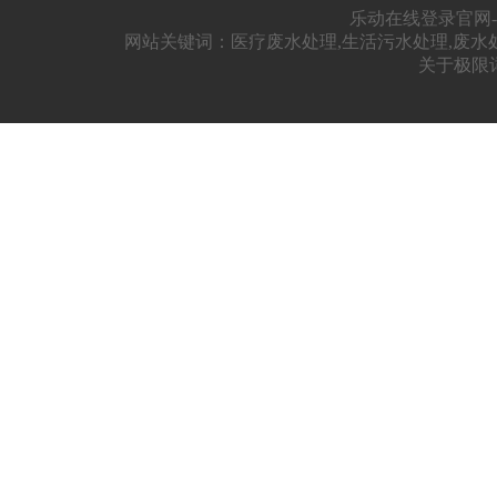
乐动在线登录官网-乐
网站关键词：医疗废水处理,生活污水处理,废水
关于极限