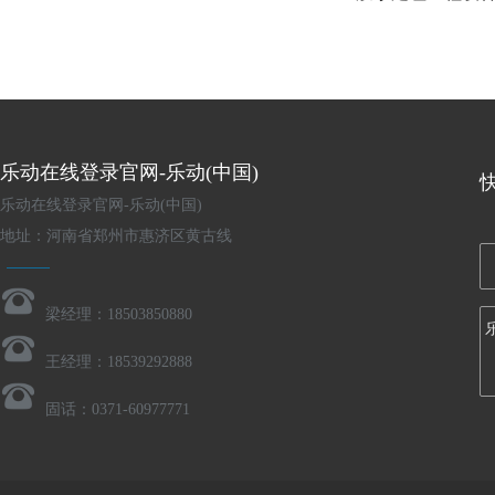
乐动在线登录官网-乐动(中国)
乐动在线登录官网-乐动(中国)
地址：河南省郑州市惠济区黄古线
梁经理：18503850880
王经理：18539292888
固话：0371-60977771