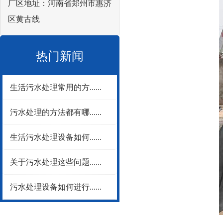
厂区地址：河南省郑州市惠济
区黄古线
热门新闻
生活污水处理常用的方......
污水处理的方法都有哪......
生活污水处理设备如何......
关于污水处理这些问题......
污水处理设备如何进行......