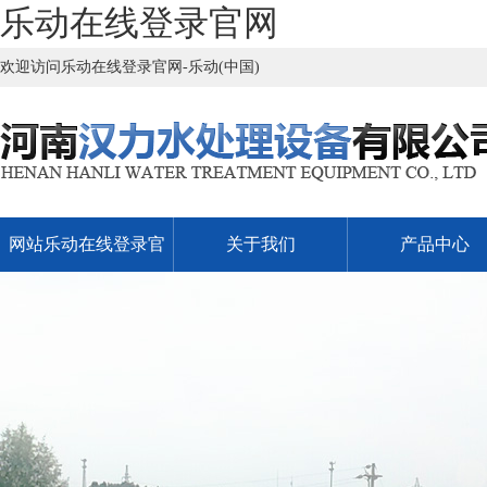
乐动在线登录官网
欢迎访问乐动在线登录官网-乐动(中国)
网站乐动在线登录官
关于我们
产品中心
网