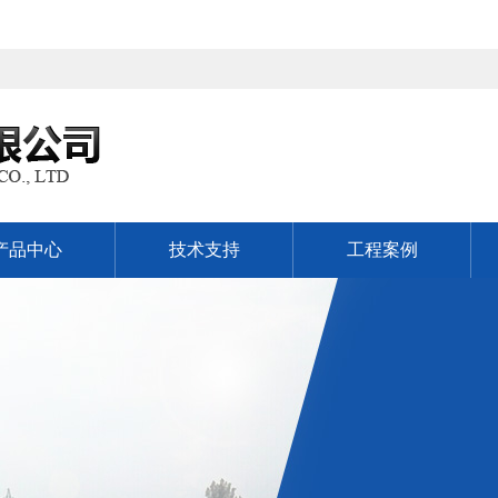
产品中心
技术支持
工程案例
线登录官网-乐
动(中国)
气浮机
水搅拌机
处理设备配件
水沉淀池