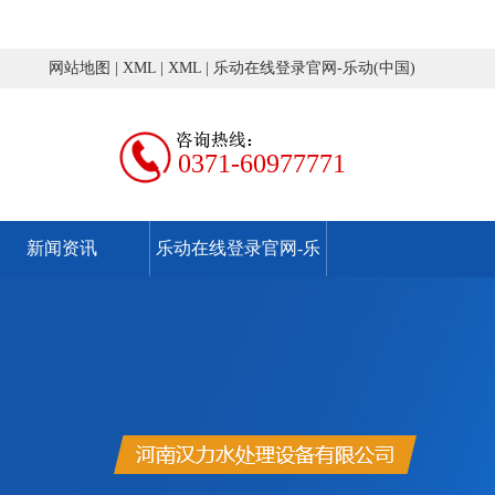
网站地图
|
XML
|
XML
|
乐动在线登录官网-乐动(中国)
0371-60977771
新闻资讯
乐动在线登录官网-乐
乐动在线登录官网
动(中国)
行业资讯
常见问题