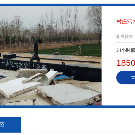
村庄污
相关搜索
24小时
185
绍