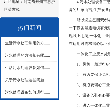
厂区地址：河南省郑州市惠济
4.污水处理设备工艺
区黄古线
备的厂家而言,生产设
所以说这些因素都会影
热门新闻
一下设备暴露电缆有无
现以上毛病,一体化工业
生活污水处理常用的方......
在运用时需求留心以下
一体化工业废水处
污水处理的方法都有哪......
1、风机一般运行6个
生活污水处理设备如何......
2、有必要保证风机进
关于污水处理这些问题......
3、有必要留心工业废
污水处理设备如何进行......
4、设备入孔有必要盖
5、进入一体化工业废