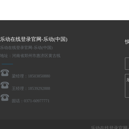
乐动在线登录官网-乐动(中国)
乐动在线登录官网-乐动(中国)
地址：河南省郑州市惠济区黄古线
梁经理：18503850880
王经理：18539292888
固话：0371-60977771
乐动在线登录官网-乐