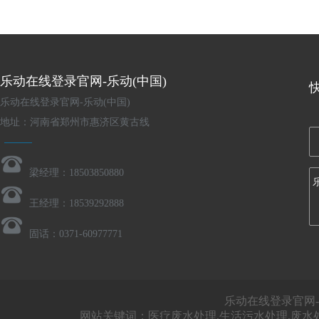
乐动在线登录官网-乐动(中国)
乐动在线登录官网-乐动(中国)
地址：河南省郑州市惠济区黄古线
梁经理：18503850880
王经理：18539292888
固话：0371-60977771
乐动在线登录官网-乐
网站关键词：医疗废水处理,生活污水处理,废水