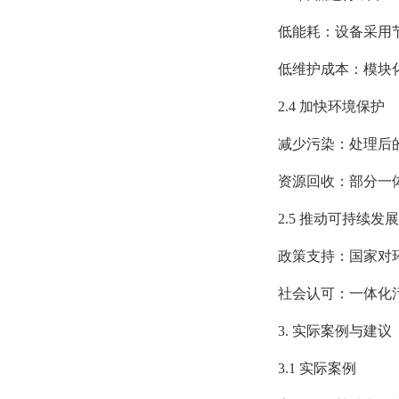
低能耗：设备采用节
低维护成本：模块化
2.4 加快环境保护
减少污染：处理后的
资源回收：部分一体化
2.5 推动可持续发展
政策支持：国家对环
社会认可：一体化污
3. 实际案例与建议
3.1 实际案例