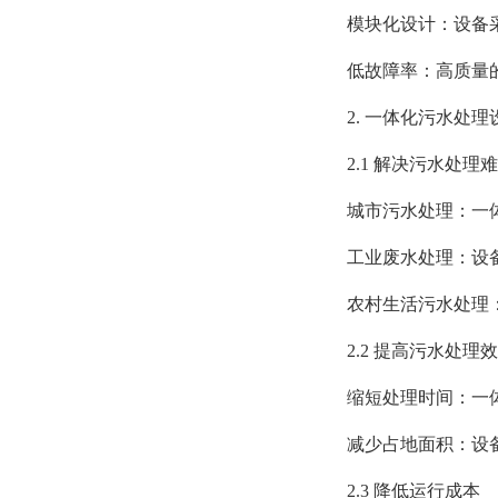
模块化设计：设备采
低故障率：高质量的
2. 一体化污水处理
2.1 解决污水处理
城市污水处理：一体化
工业废水处理：设备
农村生活污水处理：
2.2 提高污水处理
缩短处理时间：一体化
减少占地面积：设备
2.3 降低运行成本