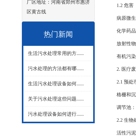
厂区地址：河南省郑州市惠济
1.2 危害
区黄古线
病原微生物
化学药品：
热门新闻
放射性物质
生活污水处理常用的方......
有机污染物
污水处理的方法都有哪......
2. 医疗废
2.1 预处
生活污水处理设备如何......
格栅和沉砂
关于污水处理这些问题......
调节池：通
污水处理设备如何进行......
2.2 生物
活性污泥法