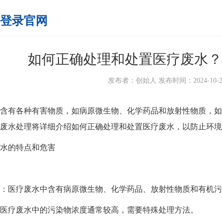
登录官网
如何正确处理和处置医疗废水？
发布者：创始人 发布时间：2024-10-24 1
有各种有害物质，如病原微生物、化学药品和放射性物质，如
废水处理
将详细介绍如何正确处理和处置医疗废水，以防止环境
水的特点和危害
医疗废水中含有病原微生物、化学药品、放射性物质和有机污
疗废水中的污染物浓度通常较高，需要特殊处理方法。