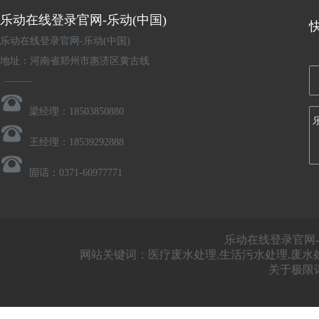
乐动在线登录官网-乐动(中国)
乐动在线登录官网-乐动(中国)
地址：河南省郑州市惠济区黄古线
梁经理：18503850880
王经理：18539292888
固话：0371-60977771
乐动在线登录官网-乐
网站关键词：医疗废水处理,生活污水处理,废水
关于极限