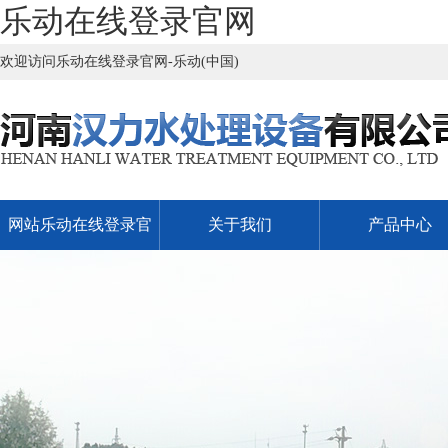
乐动在线登录官网
欢迎访问乐动在线登录官网-乐动(中国)
网站乐动在线登录官
关于我们
产品中心
网