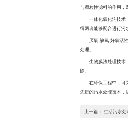
与颗粒性滤料的作用，
一体化氧化沟技术：由
得两者能够配合进行污
厌氧-缺氧-好氧活性
处理。
生物膜法处理技术：主
除。
在环保工程中，可采用
先进的污水处理技术，
上一篇：
生活污水处