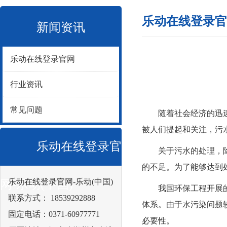
乐动在线登录官
新闻资讯
乐动在线登录官网
行业资讯
常见问题
随着社会经济的迅速发
被人们提起和关注，污
乐动在线登录官
关于污水的处理，除了
的不足。为了能够达到
乐动在线登录官网-乐动(中国)
网-乐动(中国)
我国环保工程开展的时
联系方式： 18539292888
体系。由于水污染问题
固定电话：0371-60977771
必要性。