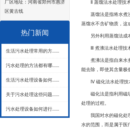
厂区地址：河南省郑州市惠济
Ⅱ 蒸馏法水处理技
区黄古线
蒸馏法是指将水煮沸，
蒸馏水不含矿物质，这
热门新闻
另外利用蒸馏法成本
Ⅲ 煮沸法水处理技
生活污水处理常用的方......
煮沸法是指自来水煮沸
污水处理的方法都有哪......
能去除，即使其含量极
生活污水处理设备如何......
Ⅳ 磁化法水处理技
磁化法是指利用磁场效
关于污水处理这些问题......
处理的过程。
污水处理设备如何进行......
我国对水的磁化处理，
水的范围，而是属于医