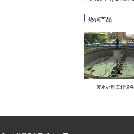
热销产品
废水处理工程设